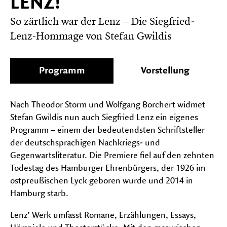
LENZ!
auf-
und
So zärtlich war der Lenz – Die Siegfried-
FESTIVALS
zu
Unter
Lenz-Hommage von Stefan Gwildis
klapp
auf-
und
zu
Programm
Vorstellung
klapp
Nach Theodor Storm und Wolfgang Borchert widmet
Stefan Gwildis nun auch Siegfried Lenz ein eigenes
Programm – einem der bedeutendsten Schriftsteller
der deutschsprachigen Nachkriegs- und
Gegenwartsliteratur. Die Premiere fiel auf den zehnten
Todestag des Hamburger Ehrenbürgers, der 1926 im
ostpreußischen Lyck geboren wurde und 2014 in
Hamburg starb.
Lenz’ Werk umfasst Romane, Erzählungen, Essays,