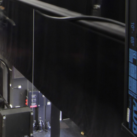
Vermietung
FESTIVALS
KulturSommer