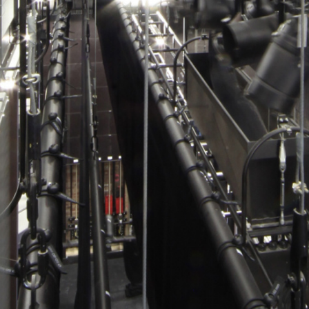
DAS HAUS
Barrierefreiheit
Gastronomie
Fotogalerien
Förderverein
Geschichte