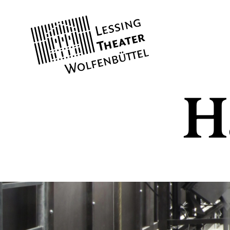
Lessing
Theater
H
SPIELPLAN
KARTEN
Theaterkasse