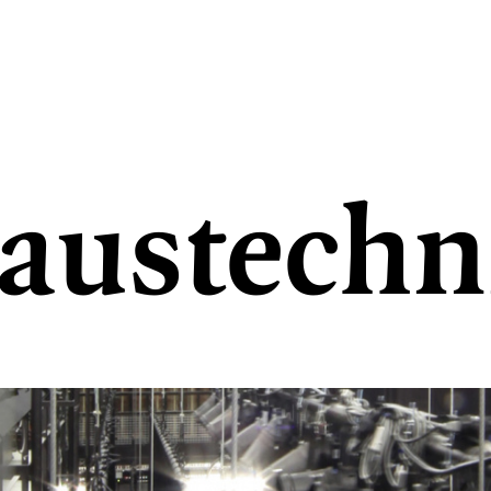
austechn
THEATER AKTIV
Angebote für Schule und Kita
Theaterspielklubs
Tanz und Bewegung