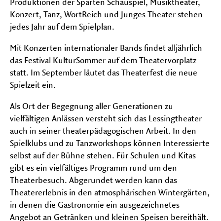
Produktionen der Sparten Schauspiel, Musiktheater,
auf-
und
Konzert, Tanz, WortReich und Junges Theater stehen
FESTIVALS
zu
jedes Jahr auf dem Spielplan.
Unter
klapp
auf-
Mit Konzerten internationaler Bands findet alljährlich
und
zu
das Festival KulturSommer auf dem Theatervorplatz
klapp
statt. Im September läutet das Theaterfest die neue
Spielzeit ein.
Als Ort der Begegnung aller Generationen zu
vielfältigen Anlässen versteht sich das Lessingtheater
auch in seiner theaterpädagogischen Arbeit. In den
Spielklubs und zu Tanzworkshops können Interessierte
selbst auf der Bühne stehen. Für Schulen und Kitas
gibt es ein vielfältiges Programm rund um den
Theaterbesuch. Abgerundet werden kann das
Theatererlebnis in den atmosphärischen Wintergärten,
in denen die Gastronomie ein ausgezeichnetes
Angebot an Getränken und kleinen Speisen bereithält.