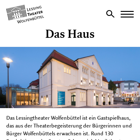
Lessing
Zur
Theater
Haup
Suchseite
auf-
Das Haus
und
SPIELPLAN
zu
klap
KARTEN
Unter
auf-
und
THEATER AKTIV
zu
Unter
klapp
auf-
und
DAS HAUS
zu
Unter
klapp
Das Lessingtheater Wolfenbüttel ist ein Gastspielhaus,
auf-
und
das aus der Theaterbegeisterung der Bürgerinnen und
SERVICE
zu
Bürger Wolfenbüttels erwachsen ist. Rund 130
Unter
klapp