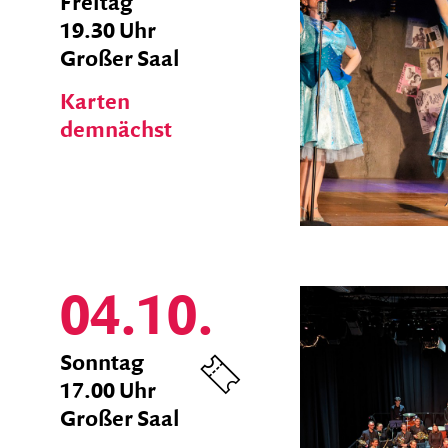
zum
Freitag
Ticket
19.30 Uhr
Shop
Großer Saal
Karten
demnächst
04.10.
zum
Sonntag
Ticket
17.00 Uhr
Shop
Großer Saal