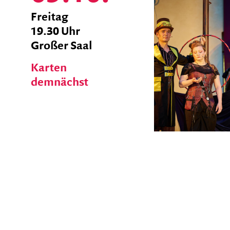
zum
Freitag
Ticket
19.30 Uhr
Shop
Großer Saal
Karten
demnächst