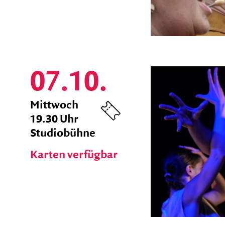
07.10.
zum
Mittwoch
Ticket
19.30 Uhr
Shop
Studiobühne
Karten verfügbar