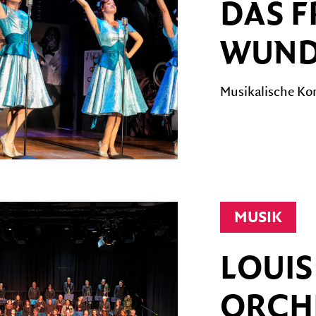
DAS F
WUND
Musikalische Ko
MUSIK
LOUIS
ORCH