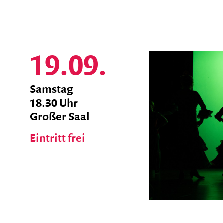
Abonnements
Abonnement-Preise
19.09.
Abonnement-Bedingungen
Veranstaltungs-Pakete
zum
Samstag
Ticket
18.30 Uhr
Saalplan
Shop
Großer Saal
Eintritt frei