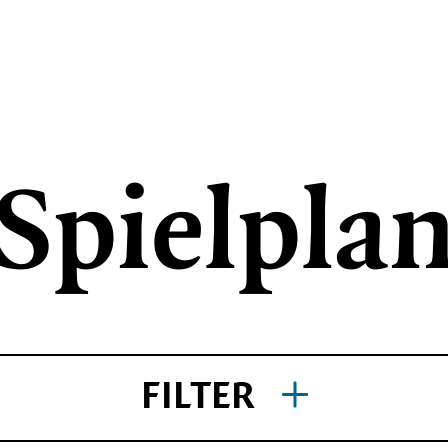
Spielpla
THEATER AKTIV
Angebote für Schule und Kita
Theaterspielklubs
Tanz und Bewegung
FILTER