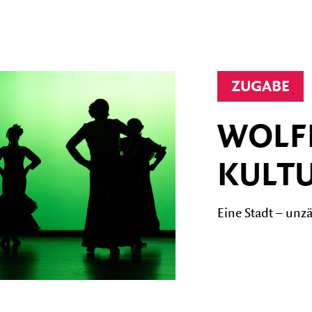
DAS HAUS
Barrierefreiheit
ZUGABE
Gastronomie
WOLF
Fotogalerien
KULT
Förderverein
Eine Stadt – un
Geschichte