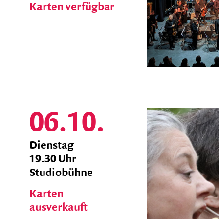
Karten verfügbar
06.10.
zum
Dienstag
Ticket
19.30 Uhr
Shop
Studiobühne
Karten
ausverkauft