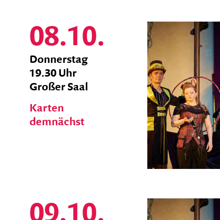
08.10.
zum
Donnerstag
Ticket
19.30 Uhr
Shop
Großer Saal
Karten
demnächst
09.10.