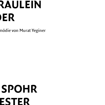
RÄULEIN
ER
mödie von Murat Yeginer
 SPOHR
ESTER