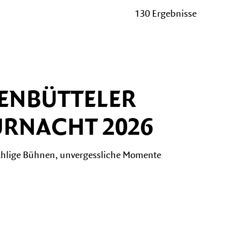
130 Ergebnisse
Vermietung
FESTIVALS
ENBÜTTELER
KulturSommer
URNACHT 2026
zählige Bühnen, unvergessliche Momente